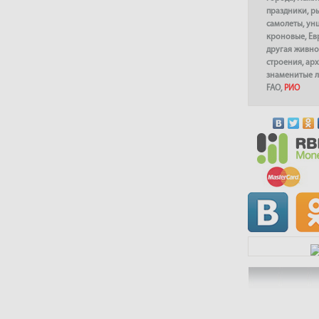
праздники
,
р
самолеты
,
ун
кроновые
,
Ев
другая живно
строения
,
арх
знаменитые 
FAO
,
РИО