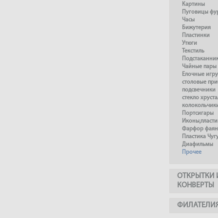
Картины
Пуговицы фу
Часы
Бижутерия
Пластинки
Утюги
Текстиль
Подстаканни
Чайные пары
Елочные игр
столовые пр
подсвечники
стекло хруста
колокольчик
Портсигары
Иконы,пласти
Фарфор фаянс
Пластика Чуг
Диафильмы
Прочее
ОТКРЫТКИ 
КОНВЕРТЫ
ФИЛАТЕЛИ