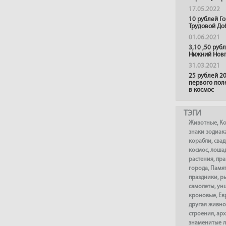
17.05.2022
10 рублей Г
Трудовой До
01.06.2021
3,10 ,50 руб
Нижний Нов
31.03.2021
25 рублей 20
первого пол
в космос
ТЭГИ
Животные
,
К
знаки зодиак
корабли
,
сва
космос
,
лоша
растения
,
пра
города
,
Памя
праздники
,
р
самолеты
,
ун
кроновые
,
Ев
другая живно
строения
,
арх
знаменитые 