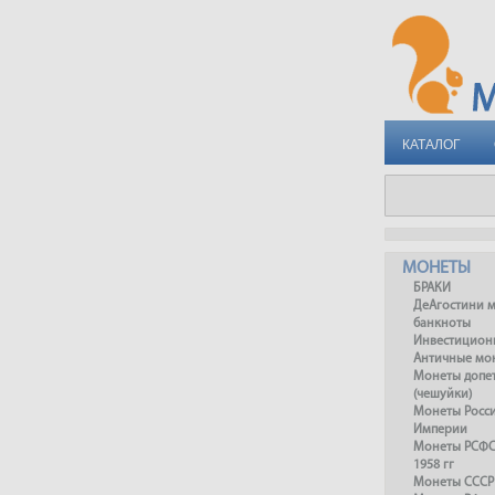
КАТАЛОГ
МОНЕТЫ
БРАКИ
ДеАгостини 
банкноты
Инвестицион
Античные мо
Монеты допет
(чешуйки)
Монеты Росс
Империи
Монеты РСФСР
1958 гг
Монеты СССР 