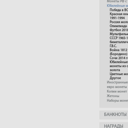
Монеты РФ с 
Юбилейные м
Победа в В
Красная кн
1991-1994
Россия мол
Олимпиада 
Футбол 201
Мультфиль
СССР 1965-1
биметаллич
Г.В.С.
Война 1812
(Бородино)
Сочи 2014 г
Юбилейные 
монеты из 
золота
Цветные м
Другое
Иностранные
евро монеты
Копии монет
Жетоны
Наборы моне
БАНКНОТЫ
НАГРАДЫ