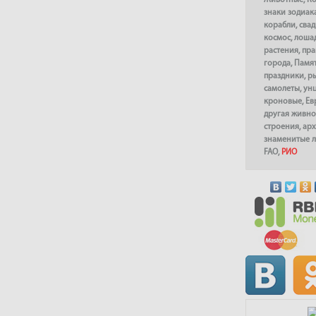
Животные
,
К
знаки зодиак
корабли
,
сва
космос
,
лоша
растения
,
пра
города
,
Памя
праздники
,
р
самолеты
,
ун
кроновые
,
Ев
другая живно
строения
,
арх
знаменитые 
FAO
,
РИО