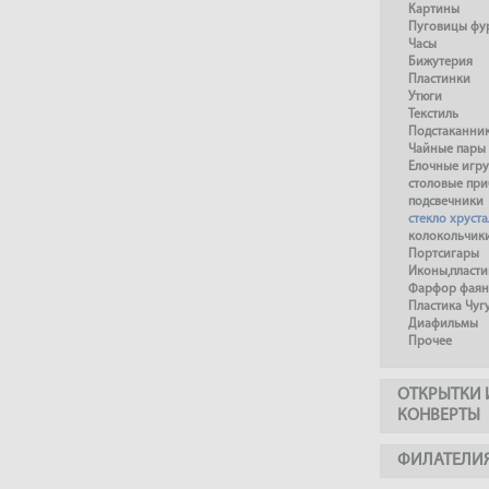
Картины
Пуговицы фу
Часы
Бижутерия
Пластинки
Утюги
Текстиль
Подстаканни
Чайные пары
Елочные игр
столовые пр
подсвечники
стекло хруста
колокольчик
Портсигары
Иконы,пласти
Фарфор фаянс
Пластика Чуг
Диафильмы
Прочее
ОТКРЫТКИ 
КОНВЕРТЫ
ФИЛАТЕЛИ