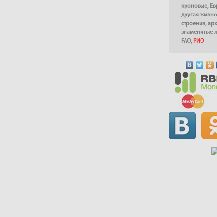
кроновые
,
Ев
другая живно
строения
,
арх
знаменитые 
FAO
,
РИО