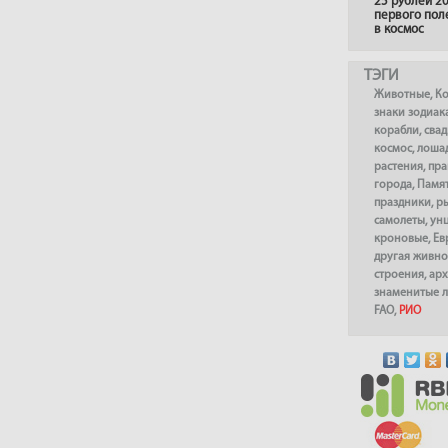
25 рублей 20
первого пол
в космос
ТЭГИ
Животные
,
К
знаки зодиак
корабли
,
сва
космос
,
лоша
растения
,
пра
города
,
Памя
праздники
,
р
самолеты
,
ун
кроновые
,
Ев
другая живно
строения
,
арх
знаменитые 
FAO
,
РИО