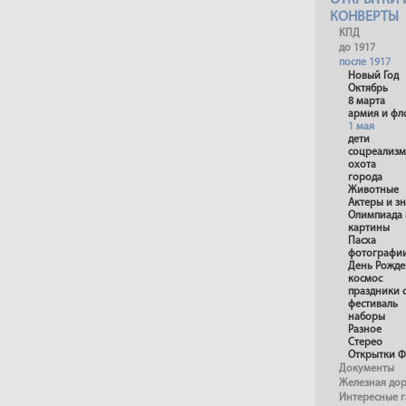
ОТКРЫТКИ 
КОНВЕРТЫ
КПД
до 1917
после 1917
Новый Год
Октябрь
8 марта
армия и фл
1 мая
дети
соцреализм
охота
города
Животные
Актеры и з
Олимпиада 
картины
Пасха
фотографи
День Рожде
космос
праздники 
фестиваль
наборы
Разное
Стерео
Открытки Ф
Документы
Железная до
Интересные 