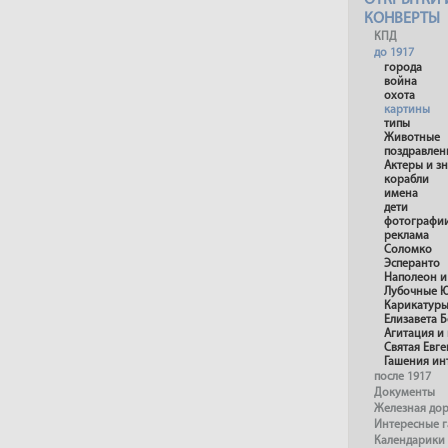
ОТКРЫТКИ 
КОНВЕРТЫ
КПД
до 1917
города
война
охота
картины
типы
Животные
поздравлен
Актеры и з
корабли
имена
дети
фотографи
реклама
Соломко
Эсперанто
Наполеон и
Лубочные 
Карикатур
Елизавета 
Агитация и
Святая Евг
Гашения ин
после 1917
Документы
Железная до
Интересные 
Календарики