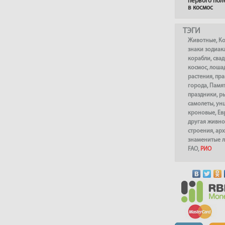
первого пол
в космос
ТЭГИ
Животные
,
К
знаки зодиак
корабли
,
сва
космос
,
лоша
растения
,
пра
города
,
Памя
праздники
,
р
самолеты
,
ун
кроновые
,
Ев
другая живно
строения
,
арх
знаменитые 
FAO
,
РИО