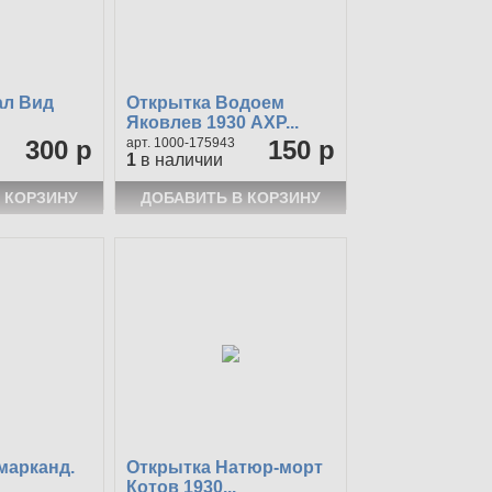
ал Вид
Открытка Водоем
Яковлев 1930 АХР...
300 р
1000-175943
150 р
1
в наличии
марканд.
Открытка Натюр-морт
Котов 1930...