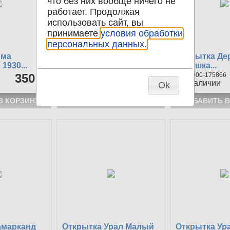
что без них вообще ничего не
работает. Продолжая
использовать сайт, вы
принимаете
условия обработки
персональных данных.
има
Открытка на Волге
Открытка Де
1930...
Бычков 1930...
девушка...
350 р
1000-175924
300 р
1000-175866
1
в наличии
1
в наличии
Ok
амарканд
Открытка Урал Малый
Открытка Ур