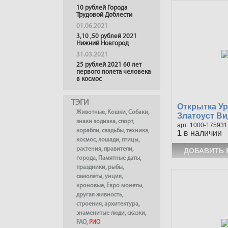
10 рублей Города
Трудовой Доблести
01.06.2021
3,10 ,50 рублей 2021
Нижний Новгород
31.03.2021
25 рублей 2021 60 лет
первого полета человека
в космос
ТЭГИ
Открытка Ур
Животные
,
Кошки
,
Собаки
,
Златоуст Вид
знаки зодиака
,
спорт
,
1000-175931
корабли
,
свадьбы
,
техника
,
1
в наличии
космос
,
лошади
,
птицы
,
растения
,
правители
,
города
,
Памятные даты
,
праздники
,
рыбы
,
самолеты
,
унция
,
кроновые
,
Евро монеты
,
другая живность
,
строения
,
архитектура
,
знаменитые люди
,
сказки
,
FAO
,
РИО