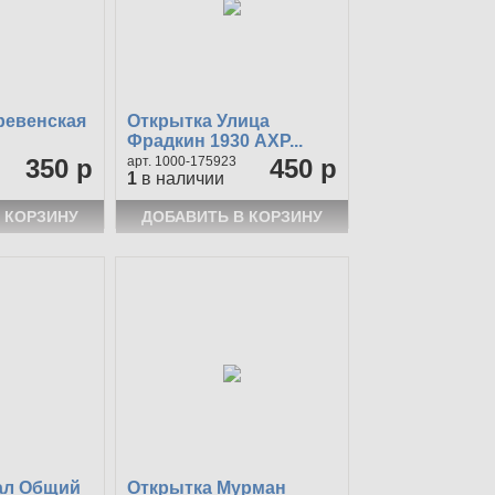
ревенская
Открытка Улица
Фрадкин 1930 АХР...
350 р
1000-175923
450 р
1
в наличии
ал Общий
Открытка Мурман