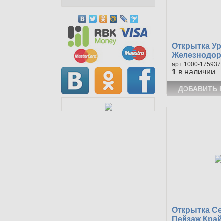
Открытка У
Железнодоро
1000-175937
1
в наличии
Открытка С
Пейзаж Край