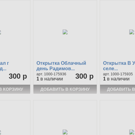
ал г
Открытка Облачный
Открытка В 
...
день Радимов...
селе...
300 р
1000-175936
300 р
1000-175935
1
в наличии
1
в наличии