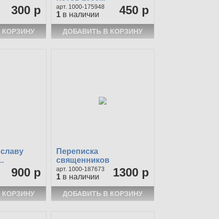
300 р
1000-175948
450 р
1
в наличии
 славу
Переписка
.
священников
Открытка...
900 р
1000-187673
1300 р
1
в наличии