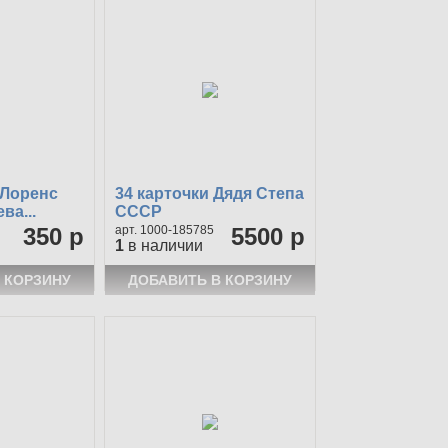
 Лоренс
34 карточки Дядя Степа
ва...
СССР
350 р
1000-185785
5500 р
1
в наличии