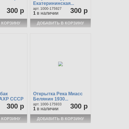
Екатерининская...
300 р
1000-175927
300 р
1
в наличии
бак
Открытка Река Миасс
 АХР СССР
Белянин 1930...
300 р
1000-175933
300 р
1
в наличии