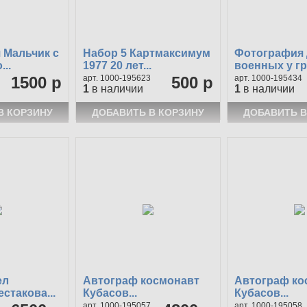
 Мальчик с
Набор 5 Картмаксимум
Фотография
..
1977 20 лет...
военных у г
1500 р
1000-195623
500 р
1000-195434
1
в наличии
1
в наличии
ел
Автограф космонавт
Автограф ко
стакова...
Кубасов...
Кубасов...
1000-195057
1000-195058