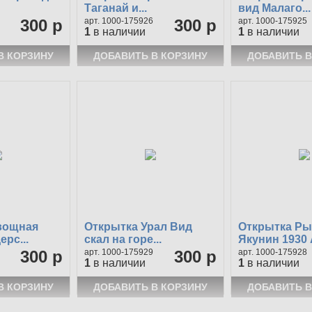
Таганай и...
вид Малаго...
300 р
1000-175926
300 р
1000-175925
1
в наличии
1
в наличии
вощная
Открытка Урал Вид
Открытка Ры
рс...
скал на горе...
Якунин 1930
300 р
1000-175929
300 р
1000-175928
1
в наличии
1
в наличии