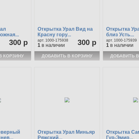
рал
Открытка Урал Вид на
Открытка Ур
жная...
Красну гору...
близ Усть...
300 р
1000-175938
300 р
1000-175939
1
в наличии
1
в наличии
еверный
Открытка Урал Миньяр
Открытка Са
нев...
Ряжский...
Гур-Эмир...