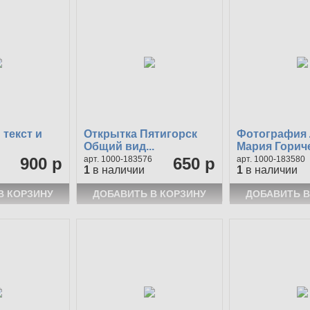
текст и
Открытка Пятигорск
Фотография
Общий вид...
Мария Гориче
900 р
1000-183576
650 р
1000-183580
1
в наличии
1
в наличии