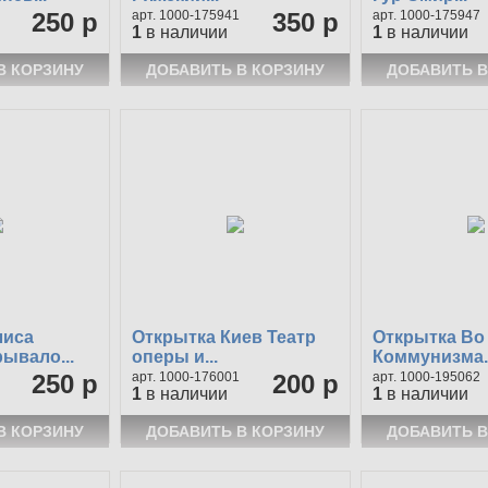
250 р
1000-175941
350 р
1000-175947
1
в наличии
1
в наличии
лиса
Открытка Киев Театр
Открытка Во
ывало...
оперы и...
Коммунизма..
250 р
1000-176001
200 р
1000-195062
1
в наличии
1
в наличии