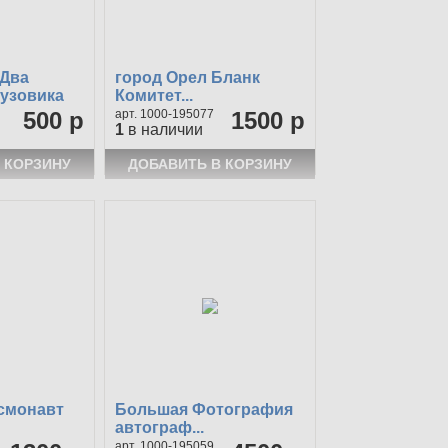
 Два
город Орел Бланк
рузовика
Комитет...
500 р
1000-195077
1500 р
1
в наличии
смонавт
Большая Фотография
автограф...
1000-195059