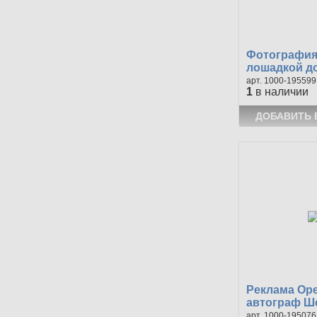
Фотография
лошадкой до.
1000-195599
1
в наличии
Реклама Ор
автограф Ше
1000-195076