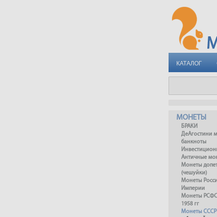
КАТАЛОГ
МОНЕТЫ
БРАКИ
ДеАгостини 
банкноты
Инвестицион
Античные мо
Монеты допет
(чешуйки)
Монеты Росс
Империи
Монеты РСФСР
1958 гг
Монеты СССР 