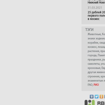
Нижний Нов
31.03.2021
25 рублей 20
первого пол
в космос
ТЭГИ
Животные
,
К
знаки зодиак
корабли
,
сва
космос
,
лоша
растения
,
пра
города
,
Памя
праздники
,
р
самолеты
,
ун
кроновые
,
Ев
другая живно
строения
,
арх
знаменитые 
FAO
,
РИО