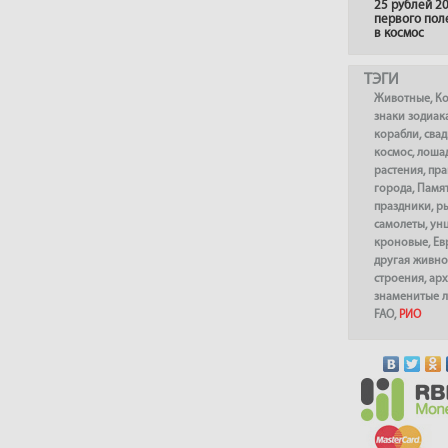
25 рублей 20
первого пол
в космос
ТЭГИ
Животные
,
К
знаки зодиак
корабли
,
сва
космос
,
лоша
растения
,
пра
города
,
Памя
праздники
,
р
самолеты
,
ун
кроновые
,
Ев
другая живно
строения
,
арх
знаменитые 
FAO
,
РИО