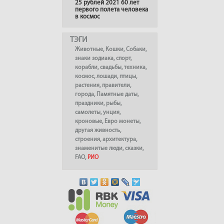
25 рублей 2021 60 лет
первого полета человека
в космос
ТЭГИ
Животные
,
Кошки
,
Собаки
,
знаки зодиака
,
спорт
,
корабли
,
свадьбы
,
техника
,
космос
,
лошади
,
птицы
,
растения
,
правители
,
города
,
Памятные даты
,
праздники
,
рыбы
,
самолеты
,
унция
,
кроновые
,
Евро монеты
,
другая живность
,
строения
,
архитектура
,
знаменитые люди
,
сказки
,
FAO
,
РИО